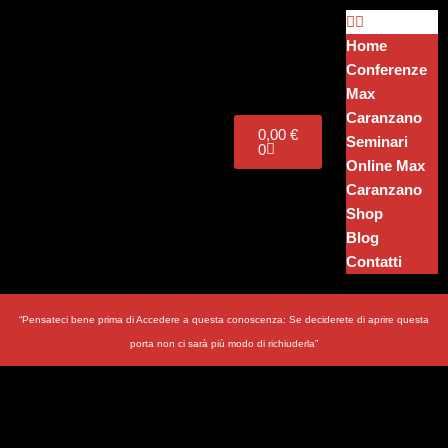
Home
Vai
Conferenze
al
Max
contenuto
Caranzano
0,00
€
Seminari
0
Online Max
Caranzano
Shop
Blog
Contatti
“Pensateci bene prima di Accedere a questa conoscenza: Se deciderete di aprire questa
porta non ci sarà più modo di richiuderla”