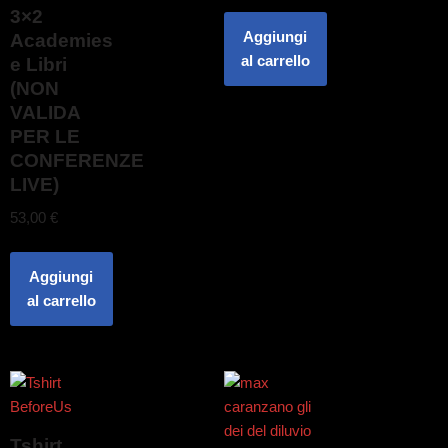
3×2
Aggiungi
Academies
al carrello
e Libri
(NON
VALIDA
PER LE
CONFERENZE
LIVE)
53,00
€
Aggiungi
al carrello
Tshirt