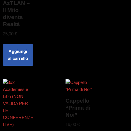
AzTLAN –
Il Mito
diventa
Realtà
25,00
€
Aggiungi
al carrello
Cappello
“Prima di
Noi”
19,00
€