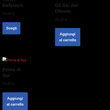
BeforeUs
Gli Dèi del
Diluvio
24,00
€
25,00
€
Scegli
Aggiungi
al carrello
Prima di
Noi
25,00
€
Aggiungi
al carrello