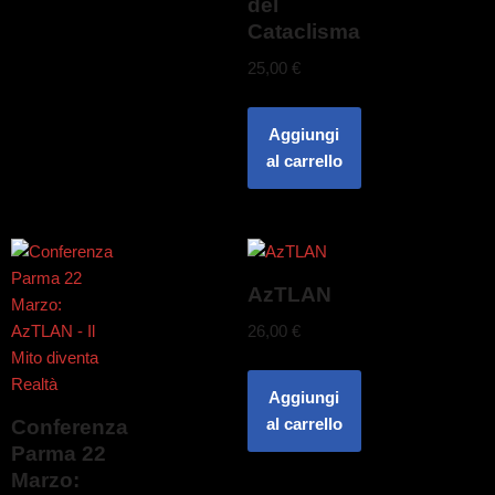
del
Cataclisma
25,00
€
Aggiungi
al carrello
AzTLAN
26,00
€
Aggiungi
al carrello
Conferenza
Parma 22
Marzo: