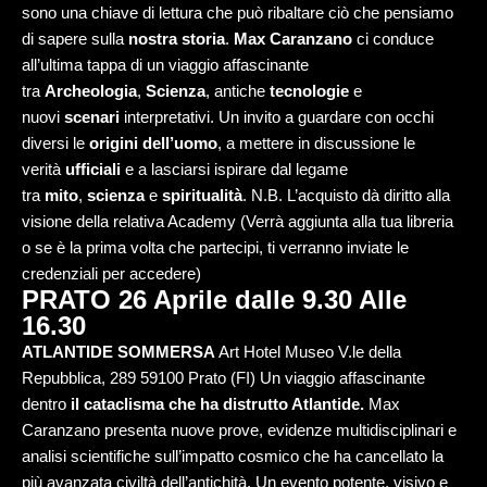
sono una chiave di lettura che può ribaltare ciò che pensiamo
di sapere sulla
nostra storia
.
Max Caranzano
ci conduce
all’ultima tappa di un viaggio affascinante
tra
Archeologia
,
Scienza
, antiche
tecnologie
e
nuovi
scenari
interpretativi. Un invito a guardare con occhi
diversi le
origini dell’uomo
, a mettere in discussione le
verità
ufficiali
e a lasciarsi ispirare dal legame
tra
mito
,
scienza
e
spiritualità
. N.B. L’acquisto dà diritto alla
visione della relativa Academy (Verrà aggiunta alla tua libreria
o se è la prima volta che partecipi, ti verranno inviate le
credenziali per accedere)
PRATO 26 Aprile dalle 9.30 Alle
16.30
ATLANTIDE SOMMERSA
Art Hotel Museo V.le della
Repubblica, 289 59100 Prato (FI) Un viaggio affascinante
dentro
il cataclisma che ha distrutto Atlantide.
Max
Caranzano presenta nuove prove, evidenze multidisciplinari e
analisi scientifiche sull’impatto cosmico che ha cancellato la
più avanzata civiltà dell’antichità. Un evento potente, visivo e